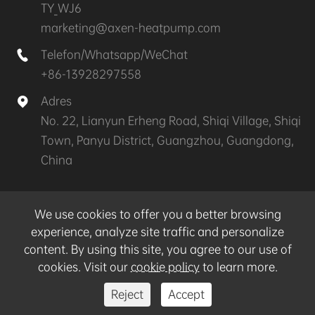
ogrzewania w
TY_WJ6
północnych Chinach.
marketing@axen-heatpump.com
2012
Telefon/Whatsapp/WeChat

+86-13928297558
Podgrzewacz wody ze
źródłem powietrza
Adres

VANGL, produkty
No. 22, Lianyun Erheng Road, Shiqi Village, Shiqi
pompy ciepła do
Town, Panyu District, Guangzhou, Guangdong,
basenu są
China
eksportowane do wielu
krajów europejskich.
Prawa autorskie©
GZ AXEN Heat Pump Technology
We use cookies to offer you a better browsing
CO.,LTD.
Wszelkie prawa zastrzeżone.
2010
experience, analyze site traffic and personalize
content. By using this site, you agree to our use of
Sitemap
|
Polityka prywatności
VANGL opracował
cookies. Visit our
cookie policy
to learn more.
pierwszą generację
Reject
Accept
pionierskiej w kraju
jednostki rozdzielającej