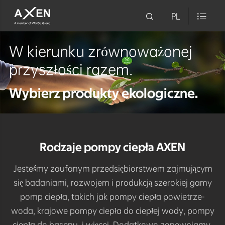

PL

W kierunku zrównoważonej
przyszłości razem.
Wybierz produkty ekologiczne.
Rodzaje pompy ciepła AXEN
Jesteśmy zaufanym przedsiębiorstwem zajmującym
More About AXEN Heat Pump +

się badaniami, rozwojem i produkcją szerokiej gamy
pomp ciepła, takich jak pompy ciepła powietrze-
woda, krajowe pompy ciepła do ciepłej wody, pompy
ciepła do basenu, i więcej. Dodatkowo zapewniamy,