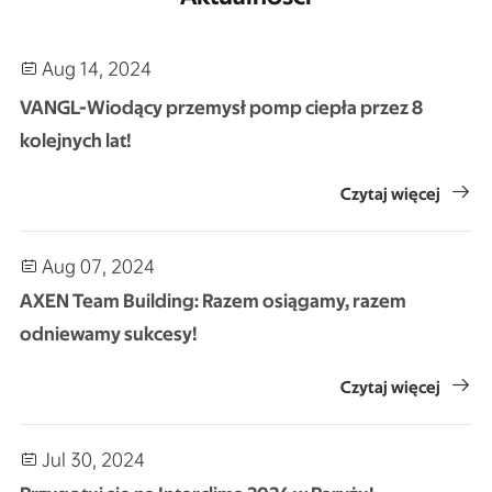
został oficjalnie
ukończony.
Aug 14, 2024

Sprzedaż pomp ciepła
VANGL za granicą w
VANGL-Wiodący przemysł pomp ciepła przez 8
Europie znacznie wzro
kolejnych lat!
sła.

Czytaj więcej
2019
Aug 07, 2024

VANGL zdobył zaszczyt
wiodącej marki w
AXEN Team Building: Razem osiągamy, razem
chińskim przemyśle
odniewamy sukcesy!
pomp ciepła

Czytaj więcej
VANGL oficjalnie
uruchomił pompę ciepła
R32 na rynku
Jul 30, 2024

zagranicznym.