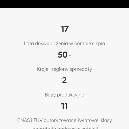
17
Lata doświadczenia w pompie ciepła
50
+
Kraje i regiony sprzedaży
2
Bazy produkcyjne
11
CNAS i TÜV autoryzowane światowej klasy
laboratoria badawcze entalpii